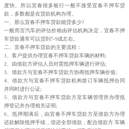
度快。所以宜春很多银行一般不接受宜春不押车贷
款，多数都是在贷款机构办理。
一、那么宜春不押车贷款能贷多少?
一般而言汽车的评估价格由评估机构决定，宜春不押
车贷款通常可以贷到7-9成左右。
二、宜春不押车贷款的主要流程：
1、客户提供办理宜春不押车贷款车辆的材料;
2、由借款方评估人员对需抵押车辆进行评估;
3、借款方与宜春不押车贷款方协商抵押车辆价值;
4、借款方与宜春不押车贷款机构签订车辆抵押合同
并同时进行公证;
5、借款方与宜春不押车贷款方至车辆管理所办理抵
押登记并办理相关证明;
6、抵押期满后，由宜春不押车贷款方至借款方办理
还款解除抵押手续，偿还全部借款，配合借款方 车辆