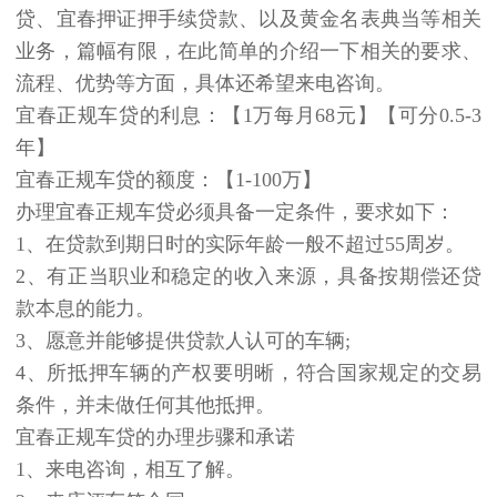
贷、宜春押证押手续贷款、以及黄金名表典当等相关
业务，篇幅有限，在此简单的介绍一下相关的要求、
流程、优势等方面，具体还希望来电咨询。
宜春正规车贷的利息：【1万每月68元】【可分0.5-3
年】
宜春正规车贷的额度：【1-100万】
办理宜春正规车贷必须具备一定条件，要求如下：
1、在贷款到期日时的实际年龄一般不超过55周岁。
2、有正当职业和稳定的收入来源，具备按期偿还贷
款本息的能力。
3、愿意并能够提供贷款人认可的车辆;
4、所抵押车辆的产权要明晰，符合国家规定的交易
条件，并未做任何其他抵押。
宜春正规车贷的办理步骤和承诺
1、来电咨询，相互了解。