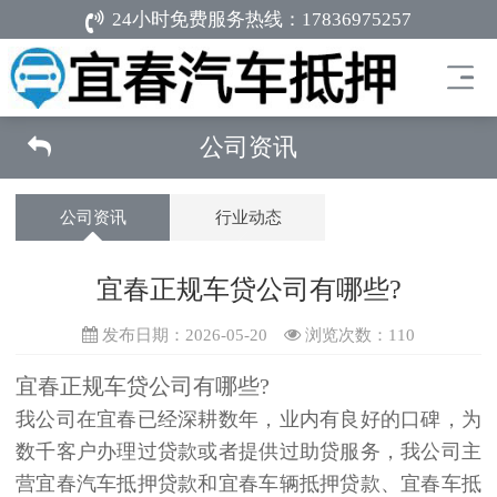
24小时免费服务热线：
17836975257
公司资讯
公司资讯
行业动态
宜春正规车贷公司有哪些?
发布日期：2026-05-20
浏览次数：
110
宜春正规车贷公司有哪些?
我公司在宜春已经深耕数年，业内有良好的口碑，为
数千客户办理过贷款或者提供过助贷服务，我公司主
营宜春汽车抵押贷款和宜春车辆抵押贷款、宜春车抵